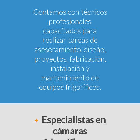
Contamos con técnicos
profesionales
capacitados para
realizar tareas de
asesoramiento, diseño,
proyectos, fabricación,
instalación y
mantenimiento de
equipos frigoríficos.
Especialistas en
cámaras